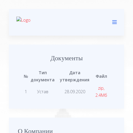
Документы
Тип
Дата
№
Файл
документа
утверждения
zip,
1
Устав
28.09.2020
2.4Мб
О Компании